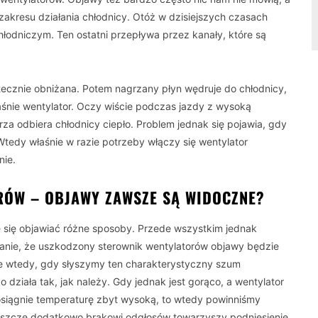
akresu działania chłodnicy. Otóż w dzisiejszych czasach
hłodniczym. Ten ostatni przepływa przez kanały, które są
tecznie obniżana. Potem nagrzany płyn wędruje do chłodnicy,
aśnie wentylator. Oczy wiście podczas jazdy z wysoką
rza odbiera chłodnicy ciepło. Problem jednak się pojawia, gdy
Wtedy właśnie w razie potrzeby włączy się wentylator
nie.
RÓW – OBJAWY ZAWSZE SĄ WIDOCZNE?
 się objawiać różne sposoby. Przede wszystkim jednak
anie, że uszkodzony sterownik wentylatorów objawy będzie
ie wtedy, gdy słyszymy ten charakterystyczny szum
 działa tak, jak należy. Gdy jednak jest gorąco, a wentylator
 osiągnie temperaturę zbyt wysoką, to wtedy powinniśmy
jeszcze dodatkowo brakowi odgłosów towarzyszy podniesienie