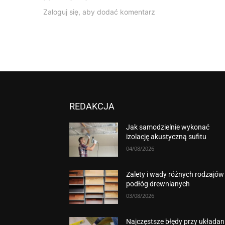
Zaloguj się, aby dodać komentarz
REDAKCJA
Jak samodzielnie wykonać
izolację akustyczną sufitu
04/08/2026
Zalety i wady różnych rodzajów
podłóg drewnianych
03/08/2026
Najczęstsze błędy przy układan