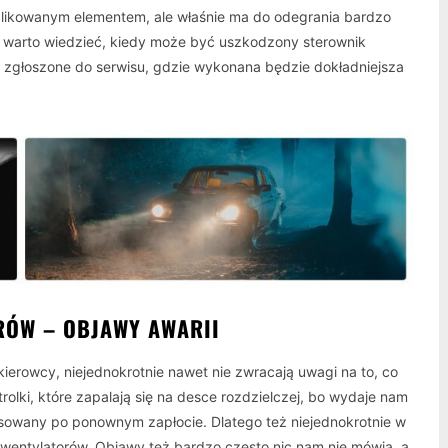
mplikowanym elementem, ale właśnie ma do odegrania bardzo
też warto wiedzieć, kiedy może być uszkodzony sterownik
zgłoszone do serwisu, gdzie wykonana będzie dokładniejsza
RÓW – OBJAWY AWARII
ierowcy, niejednokrotnie nawet nie zwracają uwagi na to, co
rolki, które zapalają się na desce rozdzielczej, bo wydaje nam
skasowany po ponownym zapłocie. Dlatego też niejednokrotnie w
 wentylatorów. Objawy też bardzo często nic nam nie mówią, a