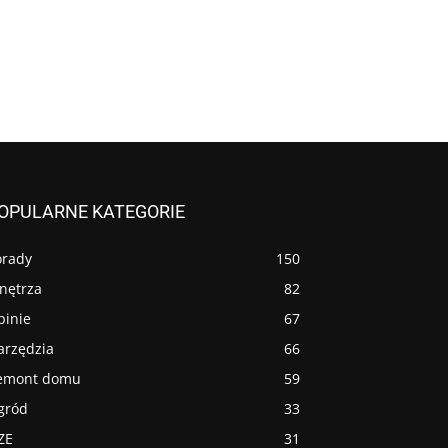
OPULARNE KATEGORIE
orady
150
nętrza
82
pinie
67
arzędzia
66
emont domu
59
gród
33
ZE
31