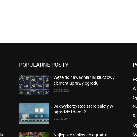
POPULARNE POSTY
P
Węże do nawadniania: kluczowy
P
element uprawy ogrodu
W
22/05/2024
O
N
Jak wykorzystać stare palety w
ogrodzie i domu?
R
29/03/2024
O
O
iu
Najlepsze rośliny do ogrodu: