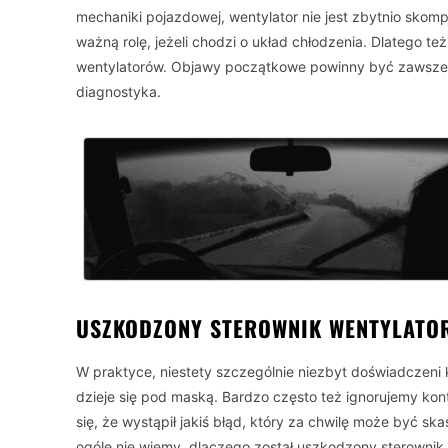
mechaniki pojazdowej, wentylator nie jest zbytnio sko
ważną rolę, jeżeli chodzi o układ chłodzenia. Dlatego 
wentylatorów. Objawy początkowe powinny być zawsze 
diagnostyka.
USZKODZONY STEROWNIK WENTYLATO
W praktyce, niestety szczególnie niezbyt doświadczeni k
dzieje się pod maską. Bardzo często też ignorujemy kont
się, że wystąpił jakiś błąd, który za chwilę może być 
ogóle nie wiemy, dlaczego został uszkodzony sterownik