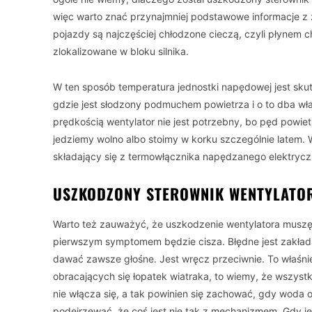
więc warto znać przynajmniej podstawowe informacje z z
pojazdy są najczęściej chłodzone cieczą, czyli płynem c
zlokalizowane w bloku silnika.
W ten sposób temperatura jednostki napędowej jest sku
gdzie jest słodzony podmuchem powietrza i o to dba wł
prędkością wentylator nie jest potrzebny, bo pęd powiet
jedziemy wolno albo stoimy w korku szczególnie latem. 
składający się z termowłącznika napędzanego elektrycz
USZKODZONY STEROWNIK WENTYLATO
Warto też zauważyć, że uszkodzenie wentylatora muszę
pierwszym symptomem będzie cisza. Błędne jest zakład
dawać zawsze głośne. Jest wręcz przeciwnie. To właśn
obracających się łopatek wiatraka, to wiemy, że wszystko
nie włącza się, a tak powinien się zachować, gdy woda
podejrzewać, że coś jest nie tak z mechanizmem. Gdy 