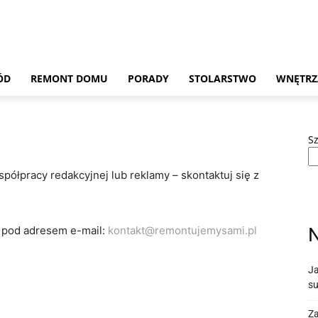
ÓD
REMONT DOMU
PORADY
STOLARSTWO
WNĘTRZ
S
półpracy redakcyjnej lub reklamy – skontaktuj się z
u pod adresem e-mail:
kontakt@remontujemysami.pl
Ja
su
Za