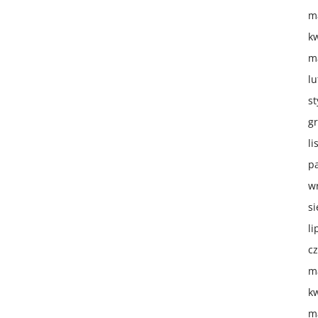
m
k
m
lu
s
g
li
p
w
si
li
c
m
k
m