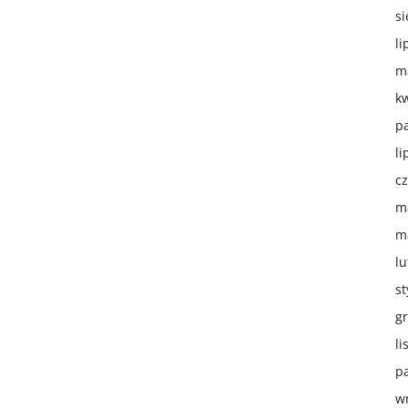
si
li
m
k
p
li
c
m
m
lu
s
g
li
p
w