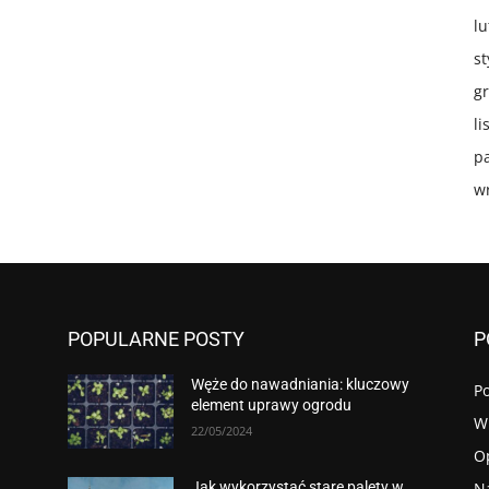
lu
s
g
li
p
w
POPULARNE POSTY
P
Węże do nawadniania: kluczowy
P
element uprawy ogrodu
W
22/05/2024
O
N
Jak wykorzystać stare palety w