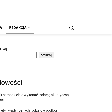
A
REDAKCJA
zukaj
Szukaj
Nowości
k samodzielnie wykonać izolację akustyczną
fitu
lety i wady różnych rodzajów podłóg