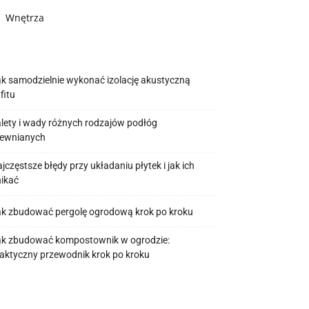
Wnętrza
k samodzielnie wykonać izolację akustyczną
fitu
lety i wady różnych rodzajów podłóg
rewnianych
jczęstsze błędy przy układaniu płytek i jak ich
ikać
k zbudować pergolę ogrodową krok po kroku
ak zbudować kompostownik w ogrodzie:
aktyczny przewodnik krok po kroku