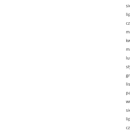
si
li
c
m
k
m
lu
s
g
li
p
w
si
li
c