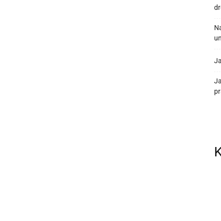
d
Na
un
Ja
J
pr
K