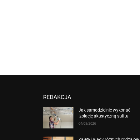
REDAKCJA
Jak samodzielnie wykonać
izolację akustyczną sufitu
04/08/2026
Zalety i wady różnych rodzajów