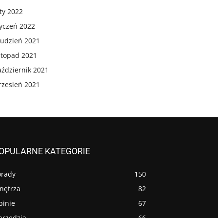
ty 2022
tyczeń 2022
rudzień 2021
stopad 2021
aździernik 2021
rzesień 2021
OPULARNE KATEGORIE
orady
150
nętrza
82
pinie
67
arzędzia
66