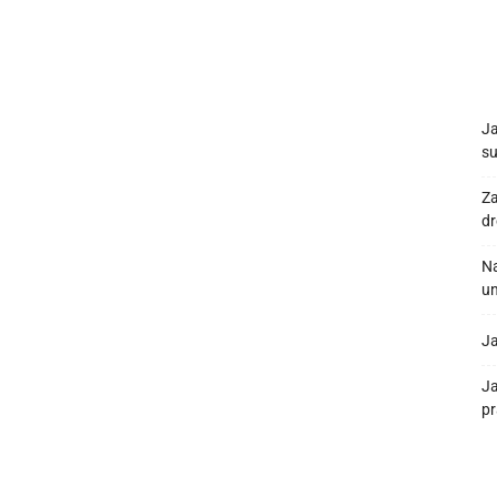
Ja
su
Za
d
Na
un
Ja
J
pr