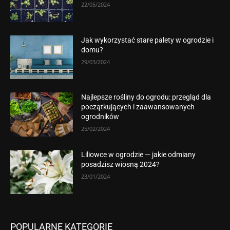
22/05/2024
Jak wykorzystać stare palety w ogrodzie i
domu?
29/03/2024
Najlepsze rośliny do ogrodu: przegląd dla
początkujących i zaawansowanych
ogrodników
25/02/2024
Liliowce w ogrodzie — jakie odmiany
posadzisz wiosną 2024?
23/01/2024
POPULARNE KATEGORIE