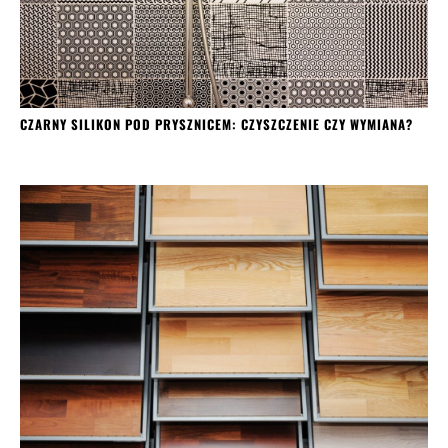
CZARNY SILIKON POD PRYSZNICEM: CZYSZCZENIE CZY WYMIANA?