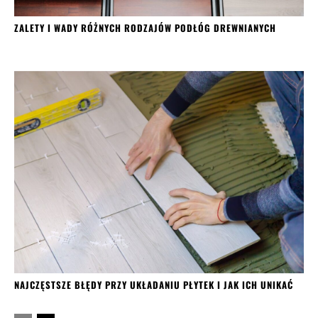
ZALETY I WADY RÓŻNYCH RODZAJÓW PODŁÓG DREWNIANYCH
NAJCZĘSTSZE BŁĘDY PRZY UKŁADANIU PŁYTEK I JAK ICH UNIKAĆ