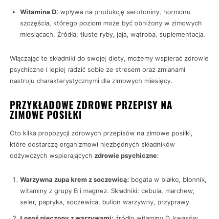
Witamina D:
wpływa na produkcję serotoniny, hormonu
szczęścia, którego poziom może być obniżony w zimowych
miesiącach. Źródła: tłuste ryby, jaja, wątroba, suplementacja.
Włączając te składniki do swojej diety, możemy wspierać zdrowie
psychiczne i lepiej radzić sobie ze stresem oraz zmianami
nastroju charakterystycznymi dla zimowych miesięcy.
PRZYKŁADOWE ZDROWE PRZEPISY NA
ZIMOWE POSIŁKI
Oto kilka propozycji zdrowych przepisów na zimowe posiłki,
które dostarczą organizmowi niezbędnych składników
odżywczych wspierających
zdrowie psychiczne
:
Warzywna zupa krem z soczewicą:
bogata w białko, błonnik,
witaminy z grupy B i magnez. Składniki: cebula, marchew,
seler, papryka, soczewica, bulion warzywny, przyprawy.
Łosoś pieczony z warzywami:
źródło witaminy D, kwasów