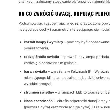
altankach, zalecamy stosowanie plafonów co najmniej kl
NA CO ZWRÓCIĆ UWAGĘ, KUPUJĄC PLAFO
Podsumowując i uzupełniając wiedzę, przytoczoną pow
następujące cechy i parametry interesującego cię model
kształt lampy i wymiary
– powinny być dopasowane 
pomieszczeniu,
rodzaj źródła światła
– sprawdź, czy lampa posiada
żarówkę o odpowiednim gwincie,
barwa światła
– wyrażana w Kelwinach [K]. Wyróżnia 
relaksującego klimatu, neutralną, najbardziej uniwe
wysokiej precyzji,
strumień świetlny
– w lampach LED to właśnie on będz
klasa szczelności
– określa odporność danej lampy n
(pierwsza cyfra) oraz wodę (druga cyfra). O ile w 