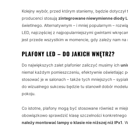
Kolejny wybór, przed którym staniemy, będzie dotyczył
producenci stosują
zintegrowane niewymienne diody 
świetlnego. Alternatywnym – i mniej popularnym – rozw
LED, najczęściej z najpopularniejszymi gwintami wkręcan
jest przede wszystkim w momencie, gdy zależy nam na m
PLAFONY LED – DO JAKICH WNĘTRZ?
Do największych zalet plafonier zaliczyć musimy ich
uni
niemal każdym pomieszczeniu, efektywnie oświetlając 
stosować je w salonach – także tych mniejszych – sypial
do wizualnego sukcesu będzie tu stanowił dobór modelu
pokoju.
Co istotne, plafony mogą być stosowane również w miej
obowiązkowo sprawdzić klasę szczelności konkretnego
należy montować lampy o klasie nie niższej niż IPx1
. 