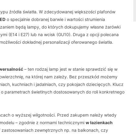
 typu źródła światła. W zdecydowanej większości plafonów
LED
o specjalnie dobranej barwie i wartości strumienia
iązaniem będą lampy, do których dokupujemy własne żarówki
ymi (E14 i E27) lub na wcisk (GU10). Druga z opcji polecana
ożliwości dokładnej personalizacji oferowanego światła.
wersalność
– ten rodzaj lamp jest w stanie sprawdzić się w
powierzchnię, na której nam zależy. Bez przeszkód możemy
niach, kuchniach i jadalniach, czy pokojach dziecięcych. Klucz
 o parametrach świetlnych dostosowanych do roli konkretnego
scach o wyższej wilgotności. Przed zakupem należy wtedy
 modelu – zgodnie z normami technicznymi
w łazienkach
W zastosowaniach zewnętrznych np. na balkonach, czy