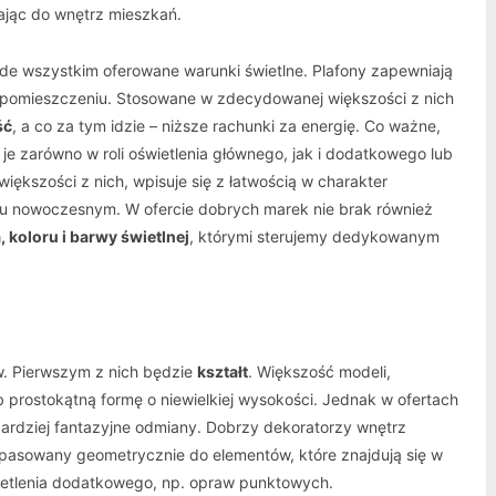
zając do wnętrz mieszkań.
ede wszystkim oferowane warunki świetlne. Plafony zapewniają
m pomieszczeniu. Stosowane w zdecydowanej większości z nich
ść
, a co za tym idzie – niższe rachunki za energię. Co ważne,
e zarówno w roli oświetlenia głównego, jak i dodatkowego lub
iększości z nich, wpisuje się z łatwością w charakter
lu nowoczesnym. W ofercie dobrych marek nie brak również
 koloru i barwy świetlnej
, którymi sterujemy dedykowanym
. Pierwszym z nich będzie
kształt
. Większość modeli,
 prostokątną formę o niewielkiej wysokości. Jednak w ofertach
bardziej fantazyjne odmiany. Dobrzy dekoratorzy wnętrz
 dopasowany geometrycznie do elementów, które znajdują się w
ietlenia dodatkowego, np. opraw punktowych.