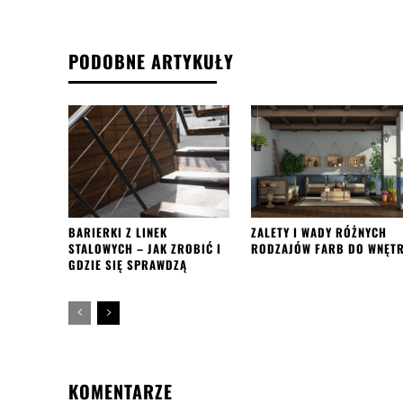
PODOBNE ARTYKUŁY
BARIERKI Z LINEK
ZALETY I WADY RÓŻNYCH
STALOWYCH – JAK ZROBIĆ I
RODZAJÓW FARB DO WNĘT
GDZIE SIĘ SPRAWDZĄ
KOMENTARZE