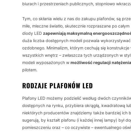
biurach i przestrzeniach publicznych, stopniowo wkrac
Tym, co skłania wielu z nas do zakupu plafonów, są prz
miłe, mleczne światło, skutecznie rozpraszane po cały
diody LED
zapewniają maksymalną energooszczędno
duża liczba dostępnych modeli pozwala wykorzystywać j
ozdobnego. Minimalizm, którym cechują się konstrukcje w
wszystkich wnętrz – zwłaszcza tych urządzonych w sty
modeli wyposażonych w
możliwość regulacji natężenia,
pilotem.
RODZAJE PLAFONÓW LED
Plafony LED możemy podzielić według dwóch czynników
dostępnych na rynku, przybiera okrągłą, kwadratową lub
niektórych producentów znajdziemy także bardziej ich 
sugerują, by kształt plafonu (i każdej innej lampy) był
pomieszczeniu oraz – co oczywiste – ewentualnego ośw