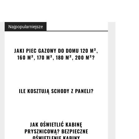
Najpopularniejsze
JAKI PIEC GAZOWY DO DOMU 120 M²,
160 M², 170 M², 180 M², 200 M²?
ILE KOSZTUJĄ SCHODY Z PANELI?
JAK OŚWIETLIĆ KABINĘ
PRYSZNICOWĄ? BEZPIECZNE
OŚWIETLENIE KABINY