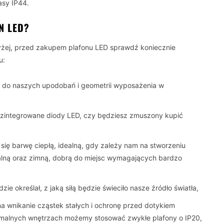
asy IP44.
N LED?
yżej, przed zakupem plafonu LED sprawdź koniecznie
u:
do naszych upodobań i geometrii wyposażenia w
 zintegrowane diody LED, czy będziesz zmuszony kupić
się barwę ciepłą, idealną, gdy zależy nam na stworzeniu
rsalną oraz zimną, dobrą do miejsc wymagających bardzo
ie określał, z jaką siłą będzie świeciło nasze źródło światła,
a wnikanie cząstek stałych i ochronę przed dotykiem
normalnych wnętrzach możemy stosować zwykłe plafony o IP20,