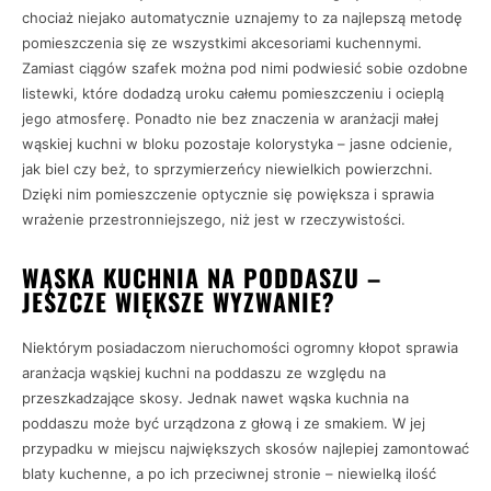
chociaż niejako automatycznie uznajemy to za najlepszą metodę
pomieszczenia się ze wszystkimi akcesoriami kuchennymi.
Zamiast ciągów szafek można pod nimi podwiesić sobie ozdobne
listewki, które dodadzą uroku całemu pomieszczeniu i ocieplą
jego atmosferę. Ponadto nie bez znaczenia w aranżacji małej
wąskiej kuchni w bloku pozostaje kolorystyka – jasne odcienie,
jak biel czy beż, to sprzymierzeńcy niewielkich powierzchni.
Dzięki nim pomieszczenie optycznie się powiększa i sprawia
wrażenie przestronniejszego, niż jest w rzeczywistości.
WĄSKA KUCHNIA NA PODDASZU –
JESZCZE WIĘKSZE WYZWANIE?
Niektórym posiadaczom nieruchomości ogromny kłopot sprawia
aranżacja wąskiej kuchni na poddaszu ze względu na
przeszkadzające skosy. Jednak nawet wąska kuchnia na
poddaszu może być urządzona z głową i ze smakiem. W jej
przypadku w miejscu największych skosów najlepiej zamontować
blaty kuchenne, a po ich przeciwnej stronie – niewielką ilość