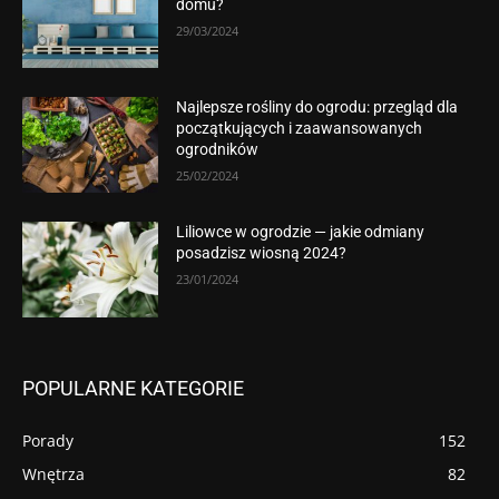
domu?
29/03/2024
Najlepsze rośliny do ogrodu: przegląd dla
początkujących i zaawansowanych
ogrodników
25/02/2024
Liliowce w ogrodzie — jakie odmiany
posadzisz wiosną 2024?
23/01/2024
POPULARNE KATEGORIE
Porady
152
Wnętrza
82