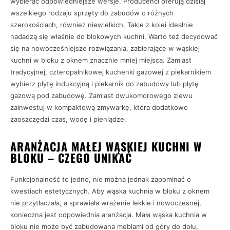
wybierać odpowiedniejsze wersje. Producenci oferują dzisiaj
wszelkiego rodzaju sprzęty do zabudów o różnych
szerokościach, również niewielkich. Takie z kolei idealnie
nadadzą się właśnie do blokowych kuchni. Warto też decydować
się na nowocześniejsze rozwiązania, zabierające w wąskiej
kuchni w bloku z oknem znacznie mniej miejsca. Zamiast
tradycyjnej, czteropalnikowej kuchenki gazowej z piekarnikiem
wybierz płytę indukcyjną i piekarnik do zabudowy lub płytę
gazową pod zabudowę. Zamiast dwukomorowego zlewu
zainwestuj w kompaktową zmywarkę, która dodatkowo
zaoszczędzi czas, wodę i pieniądze.
ARANŻACJA MAŁEJ WĄSKIEJ KUCHNI W
BLOKU – CZEGO UNIKAĆ
Funkcjonalność to jedno, nie można jednak zapominać o
kwestiach estetycznych. Aby wąska kuchnia w bloku z oknem
nie przytłaczała, a sprawiała wrażenie lekkie i nowoczesnej,
konieczna jest odpowiednia aranżacja. Mała wąska kuchnia w
bloku nie może być zabudowana meblami od góry do dołu,