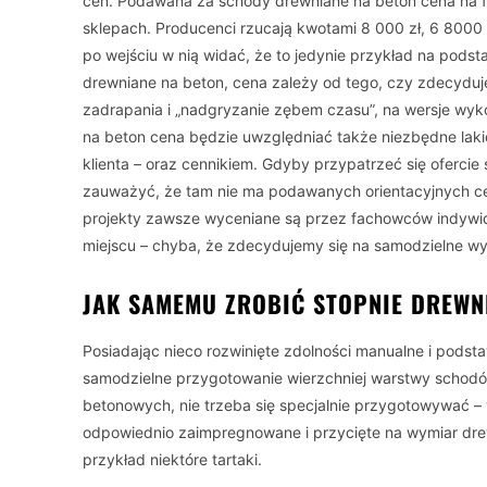
cen. Podawana za schody drewniane na beton cena na 
sklepach. Producenci rzucają kwotami 8 000 zł, 6 8000 z
po wejściu w nią widać, że to jedynie przykład na podst
drewniane na beton, cena zależy od tego, czy zdecyduj
zadrapania i „nadgryzanie zębem czasu”, na wersje wy
na beton cena będzie uwzględniać także niezbędne laki
klienta – oraz cennikiem. Gdyby przypatrzeć się oferc
zauważyć, że tam nie ma podawanych orientacyjnych ce
projekty zawsze wyceniane są przez fachowców indywid
miejscu – chyba, że zdecydujemy się na samodzielne wyk
JAK SAMEMU ZROBIĆ STOPNIE DREW
Posiadając nieco rozwinięte zdolności manualne i pods
samodzielne przygotowanie wierzchniej warstwy schodó
betonowych, nie trzeba się specjalnie przygotowywać – 
odpowiednio zaimpregnowane i przycięte na wymiar dre
przykład niektóre tartaki.