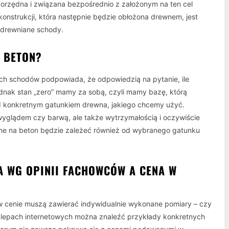
gorzędna i związana bezpośrednio z założonym na ten cel
onstrukcji, która następnie będzie obłożona drewnem, jest
 drewniane schody.
A BETON?
ich schodów podpowiada, że odpowiedzią na pytanie, ile
jednak stan „zero” mamy za sobą, czyli mamy bazę, którą
 konkretnym gatunkiem drewna, jakiego chcemy użyć.
wyglądem czy barwą, ale także wytrzymałością i oczywiście
iane na beton będzie zależeć również od wybranego gatunku
A WG OPINII FACHOWCÓW A CENA W
 cenie muszą zawierać indywidualnie wykonane pomiary – czy
klepach internetowych można znaleźć przykłady konkretnych