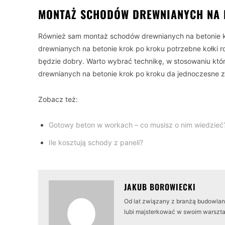
MONTAŻ SCHODÓW DREWNIANYCH NA 
Również sam montaż schodów drewnianych na betonie kr
drewnianych na betonie krok po kroku potrzebne kołki 
będzie dobry. Warto wybrać technikę, w stosowaniu któ
drewnianych na betonie krok po kroku da jednoczesne za
Zobacz też:
Gotowy beton w workach – co musisz o nim wiedzieć
Ile kosztują schody z paneli?
JAKUB BOROWIECKI
Od lat związany z branżą budowlaną
lubi majsterkować w swoim warszta