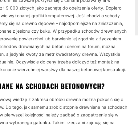
forum nie zawsze pokrywa się z cenami podawanymi w
ł, 9 000 złotych jako zachętę do obejrzenia oferty. Dopiero
awie wykonanej grafiki komputerowej. Jeśli chodzi o schody
emy się na drewno dębowe – najodporniejsze na zniszczenia,
konane z jesionu czy buku. W przypadku schodów drewnianych
erowanie powierzchni lub barwienie jej zgodnie z życzeniem
ie schodów drewnianych na beton i cenom na forum, można
n, a jedynie kwoty za metr kwadratowy drewna. Wszystkie
ualnie. Oczywiście do ceny trzeba doliczyć też montaż na
onanie wierzchniej warstwy dla naszej betonowej konstrukcji.
NIANE NA SCHODACH BETONOWYCH?
tawową wiedzę z zakresu obróbki drewna można pokusić się o
w. Do tego, jak samemu zrobić stopnie drewniane na schodach
w pierwszej kolejności należy zadbać o zaopatrzenie się w
wno wybranego gatunku. Takimi rzeczami zajmują się na