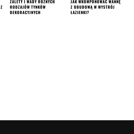
ZALETY I WADY RÓŻNYCH
JAK WKOMPONOWAĆ WANNĘ
RZ
RODZAJÓW TYNKÓW
Z OBUDOWĄ W WYSTRÓJ
DEKORACYJNYCH
ŁAZIENKI?