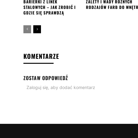
BARIERKI Z LINEK
ZALETY I WADY RÓŻNYCH
STALOWYCH – JAK ZROBIĆ I
RODZAJÓW FARB DO WNĘT
GDZIE SIĘ SPRAWDZĄ
KOMENTARZE
ZOSTAW ODPOWIEDŹ
Zaloguj się, aby dodać komentarz