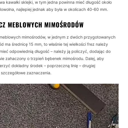
 kawałki sklejki, w tym jedna powinna mieć długość około
owolna, najlepiej jednak aby była w okolicach 40-60 mm.
ĄCZ MEBLOWYCH MIMOŚRODÓW
z meblowych mimośrodów, w jednym z dwóch przygotowanych
d ma średnicę 15 mm, to właśnie tej wielkości frez należy
mieć odpowiednią długość – należy ją policzyć, dodając do
wie zahaczony o trzpień bębenek mimośrodu. Dalej, aby
erzyć dokładny środek – poprzeczną linię – drugiej
i szczegółowe zaznaczenia.