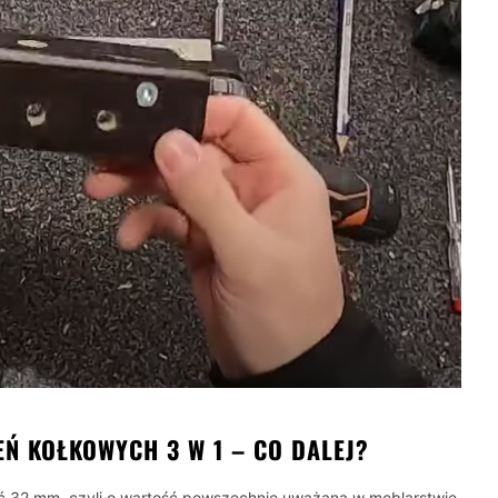
Ń KOŁKOWYCH 3 W 1 – CO DALEJ?
ość 32 mm, czyli o wartość powszechnie uważaną w meblarstwie