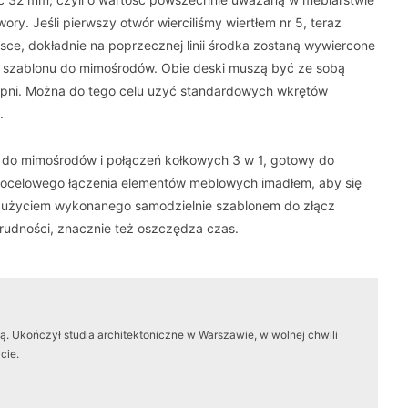
ry. Jeśli pierwszy otwór wierciliśmy wiertłem nr 5, teraz
sce, dokładnie na poprzecznej linii środka zostaną wywiercone
niu szablonu do mimośrodów. Obie deski muszą być ze sobą
topni. Można do tego celu użyć standardowych wkrętów
.
 do mimośrodów i połączeń kołkowych 3 w 1, gotowy do
docelowego łączenia elementów meblowych imadłem, aby się
 użyciem wykonanego samodzielnie szablonem do złącz
udności, znacznie też oszczędza czas.
. Ukończył studia architektoniczne w Warszawie, w wolnej chwili
cie.