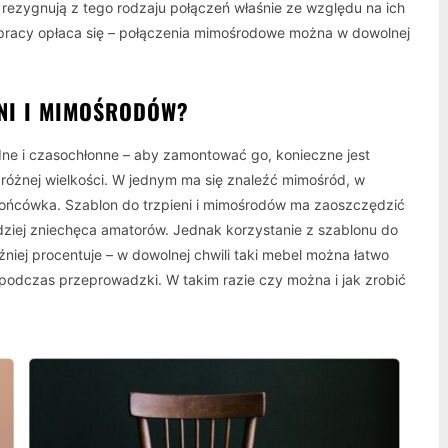
rezygnują z tego rodzaju połączeń właśnie ze względu na ich
 pracy opłaca się – połączenia mimośrodowe można w dowolnej
NI I MIMOŚRODÓW?
ne i czasochłonne – aby zamontować go, konieczne jest
różnej wielkości. W jednym ma się znaleźć mimośród, w
 końcówka. Szablon do trzpieni i mimośrodów ma zaoszczędzić
dziej zniechęca amatorów. Jednak korzystanie z szablonu do
ej procentuje – w dowolnej chwili taki mebel można łatwo
odczas przeprowadzki. W takim razie czy można i jak zrobić