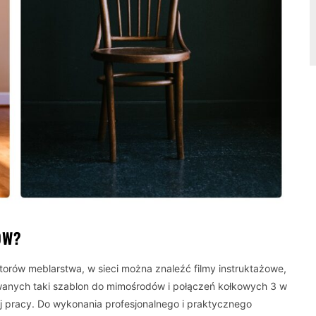
ÓW?
atorów meblarstwa, w sieci można znaleźć filmy instruktażowe,
owanych taki szablon do mimośrodów i połączeń kołkowych 3 w
ej pracy. Do wykonania profesjonalnego i praktycznego