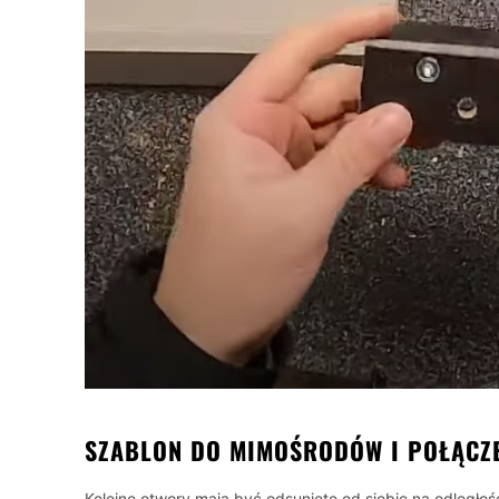
SZABLON DO MIMOŚRODÓW I POŁĄCZE
Kolejne otwory mają być odsunięte od siebie na odległ