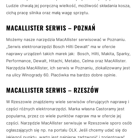
Ludzie chwalą jej poręczną wielkość, możliwość składania kosza,
cichą pracę silnika oraz małą wagę sprzętu.
MACALLISTER SERWIS – POZNAŃ
Możemy nasze narzędzia MacAllister serwisować w Poznaniu.
„Serwis elektronarzędzi Bosch Hilti Dewalt” ma w ofercie
naprawy urządzeń takich marek jak: Bosch, Hilti, Makita, Sparky,
Performance, Dewalt, Hitachi, Metabo, Celma oraz MacAllister.
Narzędzia MacAllister, ich serwis w Poznaniu, zlokalizowany jest
na ulicy Winogrady 60. Placówka ma bardzo dobre opinie.
MACALLISTER SERWIS – RZESZÓW
W Rzeszowie znajdziemy wiele serwisów oferujących naprawę i
części różnych elektronarzędzi. Marka własna Castoramy jest
popularna, przez co wiele punktów napraw ma w ofercie jej
części. Narzędzie MacAllister serwisuje w Rzeszowie sporo osób
ogłaszających się np. na portalu OLX. Jeśli chcemy udać się do
jakiegoś punktu, warto jest najpierw zadzwonić i zorientować