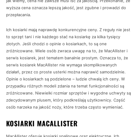
jak wiemy, cena nie zawsze musi iść za jakością. Przekonanie, że
wyższa cena oznacza lepszą jakość, jest zgubne i prowadzi do
przepłacania.
Ich kosiarki mają naprawdę konkurencyjne ceny. Z reguły nie jest
to sprzęt tani i nie każdego stać na kosiarkę za kilka tysięcy
złotych. Jeśli chodzi o opinie o kosiarkach, to są one
zróżnicowane. Wiele osób zwraca uwagę na to, że MacAllister i
serwis kosiarek, jest tematem banalnie prostym. Oznacza to, że
serwis kosiarek MacAllister nie wymaga skomplikowanych
działań, przez co proste usterki można naprawić samodzielnie.
Opinie o kosiarkach są podzielone – ludzie chwalą ich ceny. W
przypadku różnych modeli zdania na temat funkcjonalności są
zróżnicowane. Niewielki rozmiar sprzętów i wygodne uchwyty są
zdecydowanym plusem, który podkreślają użytkownicy. Część
osób narzeka na jakość noży, które trzeba często wymieniać.
KOSIARKI MACALLISTER
MacAllister oferuje kosiarki spalinowe oraz elektryczne. Ich