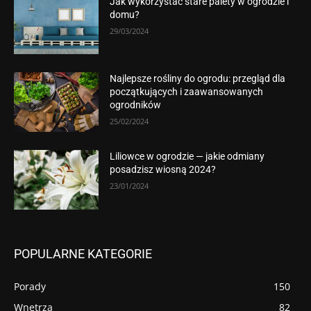
Jak wykorzystać stare palety w ogrodzie i
domu?
29/03/2024
Najlepsze rośliny do ogrodu: przegląd dla
początkujących i zaawansowanych
ogrodników
25/02/2024
Liliowce w ogrodzie — jakie odmiany
posadzisz wiosną 2024?
23/01/2024
POPULARNE KATEGORIE
Porady
150
Wnętrza
82