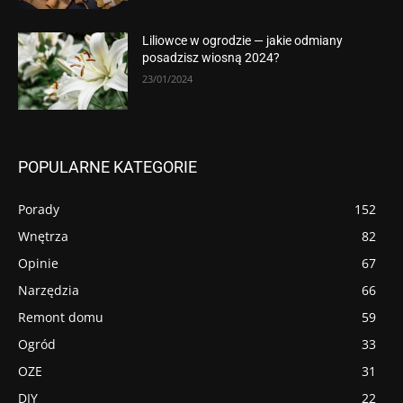
Liliowce w ogrodzie — jakie odmiany
posadzisz wiosną 2024?
23/01/2024
POPULARNE KATEGORIE
Porady
152
Wnętrza
82
Opinie
67
Narzędzia
66
Remont domu
59
Ogród
33
OZE
31
DIY
22