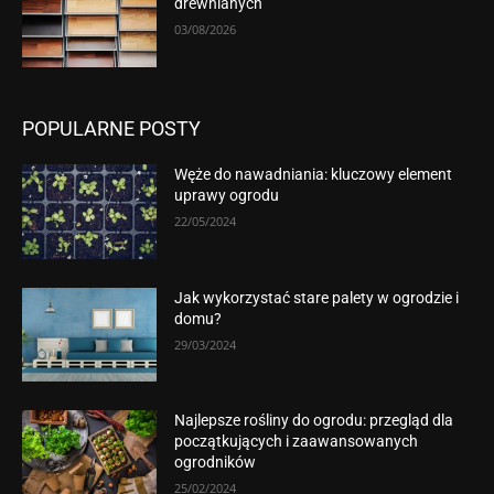
drewnianych
03/08/2026
POPULARNE POSTY
Węże do nawadniania: kluczowy element
uprawy ogrodu
22/05/2024
Jak wykorzystać stare palety w ogrodzie i
domu?
29/03/2024
Najlepsze rośliny do ogrodu: przegląd dla
początkujących i zaawansowanych
ogrodników
25/02/2024