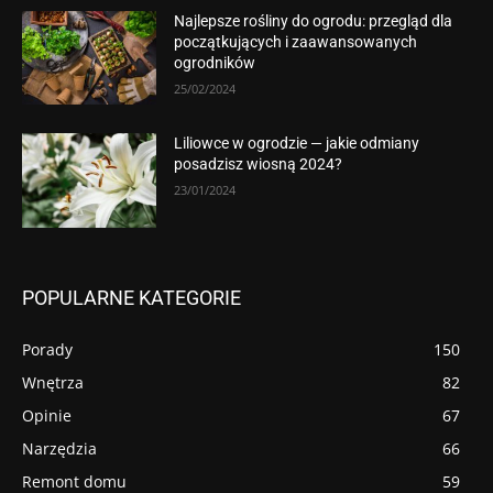
Najlepsze rośliny do ogrodu: przegląd dla
początkujących i zaawansowanych
ogrodników
25/02/2024
Liliowce w ogrodzie — jakie odmiany
posadzisz wiosną 2024?
23/01/2024
POPULARNE KATEGORIE
Porady
150
Wnętrza
82
Opinie
67
Narzędzia
66
Remont domu
59