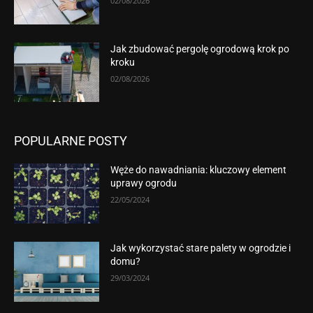
02/08/2026
Jak zbudować pergolę ogrodową krok po
kroku
02/08/2026
POPULARNE POSTY
Węże do nawadniania: kluczowy element
uprawy ogrodu
22/05/2024
Jak wykorzystać stare palety w ogrodzie i
domu?
29/03/2024