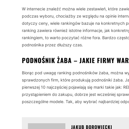
W internecie znaleźć można wiele zestawień, które zawi
podczas wyboru, chociażby ze względu na opinie interna
dotyczy ceny, wiele rankingów bazuje na konkretnych
ranking zawiera również istotne informacje, jak konkre
rankingiem, to warto poczytać różne fora. Bardzo częs
podnośnika przez dłuższy czas.
PODNOŚNIK ŻABA – JAKIE FIRMY WA
Biorąc pod uwagę ranking podnośników żaba, można wywn
sprawdzonych firm, które produkują podnośniki żaba. J
pierwszej 10 najczęściej pojawiają się marki takie jak: R
przystąpieniem do zakupu, dobrze jest wcześniej spraw
poszczególne modele. Tak, aby wybrać najbardziej od
JAKUB BOROWIECKI