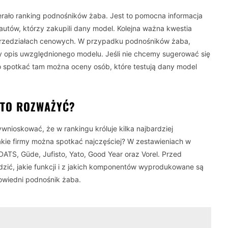
erało ranking podnośników żaba. Jest to pomocna informacja
utów, którzy zakupili dany model. Kolejna ważna kwestia
 przedziałach cenowych. W przypadku podnośników żaba,
tny opis uwzględnionego modelu. Jeśli nie chcemy sugerować się
to spotkać tam można oceny osób, które testują dany model
RTO ROZWAŻYĆ?
ioskować, że w rankingu króluje kilka najbardziej
akie firmy można spotkać najczęściej? W zestawieniach w
EDATS, Güde, Jufisto, Yato, Good Year oraz Vorel. Przed
dzić, jakie funkcji i z jakich komponentów wyprodukowane są
powiedni podnośnik żaba.