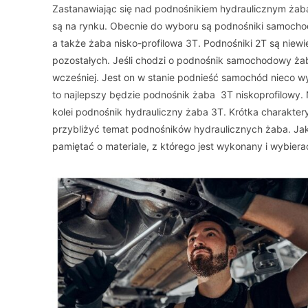
Zastanawiając się nad podnośnikiem hydraulicznym żaba,
są na rynku. Obecnie do wyboru są podnośniki samoch
a także żaba nisko-profilowa 3T. Podnośniki 2T są niewi
pozostałych. Jeśli chodzi o podnośnik samochodowy żaba
wcześniej. Jest on w stanie podnieść samochód nieco wy
to najlepszy będzie podnośnik żaba 3T niskoprofilowy. 
kolei podnośnik hydrauliczny żaba 3T. Krótka charakter
przybliżyć temat podnośników hydraulicznych żaba. Jaki
pamiętać o materiale, z którego jest wykonany i wybi