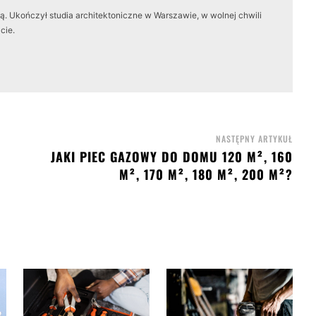
. Ukończył studia architektoniczne w Warszawie, w wolnej chwili
cie.
NASTĘPNY ARTYKUŁ
JAKI PIEC GAZOWY DO DOMU 120 M², 160
M², 170 M², 180 M², 200 M²?