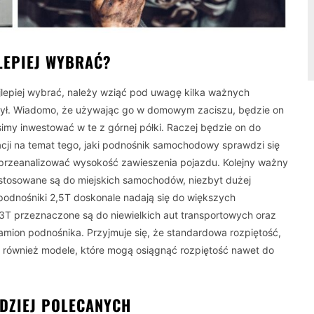
LEPIEJ WYBRAĆ?
lepiej wybrać, należy wziąć pod uwagę kilka ważnych
żył. Wiadomo, że używając go w domowym zaciszu, będzie on
y inwestować w te z górnej półki. Raczej będzie on do
cji na temat tego, jaki podnośnik samochodowy sprawdzi się
 przeanalizować wysokość zawieszenia pojazdu. Kolejny ważny
ystosowane są do miejskich samochodów, niezbyt dużej
 podnośniki 2,5T doskonale nadają się do większych
3T przeznaczone są do niewielkich aut transportowych oraz
ramion podnośnika. Przyjmuje się, że standardowa rozpiętość,
ją również modele, które mogą osiągnąć rozpiętość nawet do
DZIEJ POLECANYCH