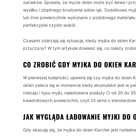
zacieków. Sprawia, że mycie okien może być łatwe i p
wysiłku i zbędnego brudzenia sobie rąk. Dodatkowo myj
lub inne powierzchnie wykonane z podobnego materiału.
perfekcyjnie czysto wokół.
Czasami zdarzają się sytuację, kiedy myjka do okien Karch
przyczyny? W tym artykule dowiesz się, co należy zrobi
CO ZROBIĆ GDY MYJKA DO OKIEN KA
W pierwszej kolejności, upewnij się czy myjka do okien 
okien zaleca się w momencie kiedy akumulator jest w pe
rodzaju i typu myjki, naładowana posłuży Ci od 20 do 3
kwadratowych powierzchni, czyli 23 okna o standardowe
JAK WYGLĄDA ŁADOWANIE MYJKI DO 
Gdy okazuję się, że myjka do okien Karcher jest rozład