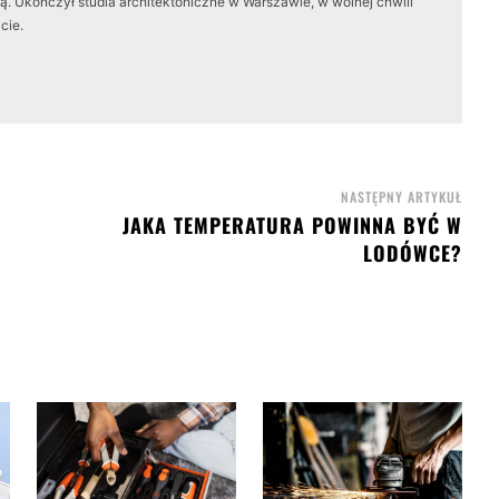
. Ukończył studia architektoniczne w Warszawie, w wolnej chwili
cie.
NASTĘPNY ARTYKUŁ
JAKA TEMPERATURA POWINNA BYĆ W
LODÓWCE?