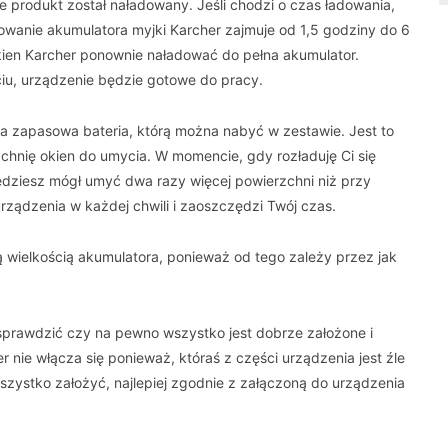
e produkt został naładowany. Jeśli chodzi o czas ładowania,
dowanie akumulatora myjki Karcher zajmuje od 1,5 godziny do 6
okien Karcher ponownie naładować do pełna akumulator.
u, urządzenie będzie gotowe do pracy.
 zapasowa bateria, którą można nabyć w zestawie. Jest to
chnię okien do umycia. W momencie, gdy rozładuję Ci się
ędziesz mógł umyć dwa razy więcej powierzchni niż przy
rządzenia w każdej chwili i zaoszczędzi Twój czas.
 wielkością akumulatora, ponieważ od tego zależy przez jak
ż sprawdzić czy na pewno wszystko jest dobrze założone i
 nie włącza się ponieważ, któraś z części urządzenia jest źle
zystko założyć, najlepiej zgodnie z załączoną do urządzenia