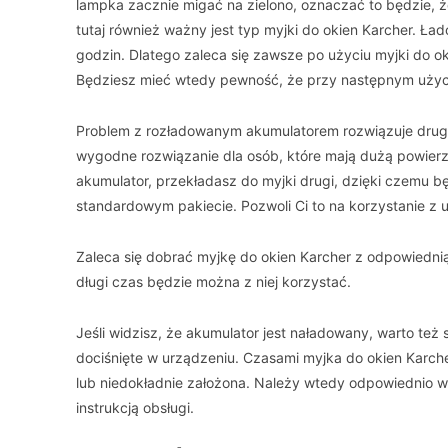
lampka zacznie migać na zielono, oznaczać to będzie, ż
tutaj również ważny jest typ myjki do okien Karcher. Ła
godzin. Dlatego zaleca się zawsze po użyciu myjki do 
Będziesz mieć wtedy pewność, że przy następnym użyci
Problem z rozładowanym akumulatorem rozwiązuje druga
wygodne rozwiązanie dla osób, które mają dużą powierz
akumulator, przekładasz do myjki drugi, dzięki czemu b
standardowym pakiecie. Pozwoli Ci to na korzystanie z u
Zaleca się dobrać myjkę do okien Karcher z odpowiednią
długi czas będzie można z niej korzystać.
Jeśli widzisz, że akumulator jest naładowany, warto te
dociśnięte w urządzeniu. Czasami myjka do okien Karcher
lub niedokładnie założona. Należy wtedy odpowiednio ws
instrukcją obsługi.