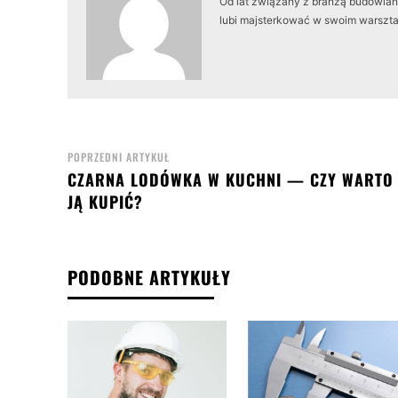
Od lat związany z branżą budowlaną
lubi majsterkować w swoim warszta
POPRZEDNI ARTYKUŁ
CZARNA LODÓWKA W KUCHNI — CZY WARTO
JĄ KUPIĆ?
PODOBNE ARTYKUŁY