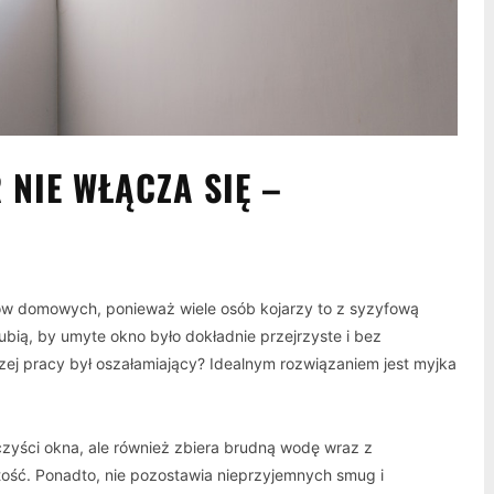
NIE WŁĄCZA SIĘ –
ów domowych, ponieważ wiele osób kojarzy to z syzyfową
 lubią, by umyte okno było dokładnie przejrzyste i bez
zej pracy był oszałamiający? Idealnym rozwiązaniem jest myjka
czyści okna, ale również zbiera brudną wodę wraz z
ość. Ponadto, nie pozostawia nieprzyjemnych smug i