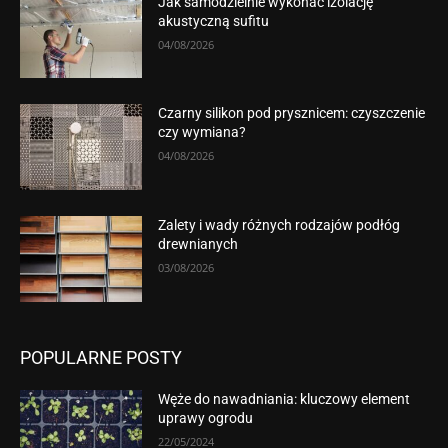
Jak samodzielnie wykonać izolację
akustyczną sufitu
04/08/2026
Czarny silikon pod prysznicem: czyszczenie
czy wymiana?
04/08/2026
Zalety i wady różnych rodzajów podłóg
drewnianych
03/08/2026
POPULARNE POSTY
Węże do nawadniania: kluczowy element
uprawy ogrodu
22/05/2024