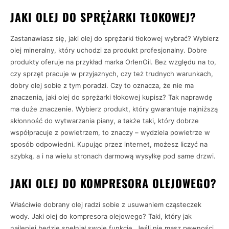
JAKI OLEJ DO SPRĘŻARKI TŁOKOWEJ?
Zastanawiasz się, jaki olej do sprężarki tłokowej wybrać? Wybierz
olej mineralny, który uchodzi za produkt profesjonalny. Dobre
produkty oferuje na przykład marka OrlenOil. Bez względu na to,
czy sprzęt pracuje w przyjaznych, czy też trudnych warunkach,
dobry olej sobie z tym poradzi. Czy to oznacza, że nie ma
znaczenia, jaki olej do sprężarki tłokowej kupisz? Tak naprawdę
ma duże znaczenie. Wybierz produkt, który gwarantuje najniższą
skłonność do wytwarzania piany, a także taki, który dobrze
współpracuje z powietrzem, to znaczy – wydziela powietrze w
sposób odpowiedni. Kupując przez internet, możesz liczyć na
szybką, a i na wielu stronach darmową wysyłkę pod same drzwi.
JAKI OLEJ DO KOMPRESORA OLEJOWEGO?
Właściwie dobrany olej radzi sobie z usuwaniem cząsteczek
wody. Jaki olej do kompresora olejowego? Taki, który jak
najlepiej będzie spełniał swoje funkcje. Jeśli nie masz pewności,