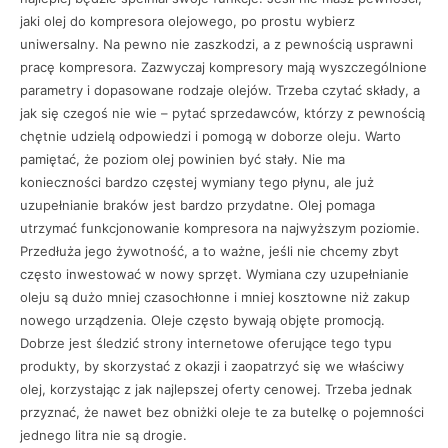
jaki olej do kompresora olejowego, po prostu wybierz
uniwersalny. Na pewno nie zaszkodzi, a z pewnością usprawni
pracę kompresora. Zazwyczaj kompresory mają wyszczególnione
parametry i dopasowane rodzaje olejów. Trzeba czytać składy, a
jak się czegoś nie wie – pytać sprzedawców, którzy z pewnością
chętnie udzielą odpowiedzi i pomogą w doborze oleju. Warto
pamiętać, że poziom olej powinien być stały. Nie ma
konieczności bardzo częstej wymiany tego płynu, ale już
uzupełnianie braków jest bardzo przydatne. Olej pomaga
utrzymać funkcjonowanie kompresora na najwyższym poziomie.
Przedłuża jego żywotność, a to ważne, jeśli nie chcemy zbyt
często inwestować w nowy sprzęt. Wymiana czy uzupełnianie
oleju są dużo mniej czasochłonne i mniej kosztowne niż zakup
nowego urządzenia. Oleje często bywają objęte promocją.
Dobrze jest śledzić strony internetowe oferujące tego typu
produkty, by skorzystać z okazji i zaopatrzyć się we właściwy
olej, korzystając z jak najlepszej oferty cenowej. Trzeba jednak
przyznać, że nawet bez obniżki oleje te za butelkę o pojemności
jednego litra nie są drogie.