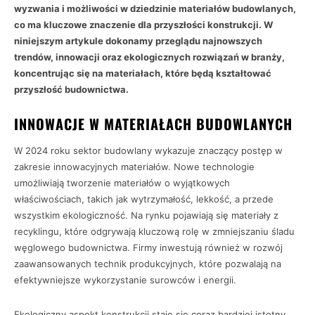
wyzwania i możliwości w dziedzinie materiałów budowlanych,
co ma kluczowe znaczenie dla przyszłości konstrukcji. W
niniejszym artykule dokonamy przeglądu najnowszych
trendów, innowacji oraz ekologicznych rozwiązań w branży,
koncentrując się na materiałach, które będą kształtować
przyszłość budownictwa.
INNOWACJE W MATERIAŁACH BUDOWLANYCH
W 2024 roku sektor budowlany wykazuje znaczący postęp w
zakresie innowacyjnych materiałów. Nowe technologie
umożliwiają tworzenie materiałów o wyjątkowych
właściwościach, takich jak wytrzymałość, lekkość, a przede
wszystkim ekologiczność. Na rynku pojawiają się materiały z
recyklingu, które odgrywają kluczową rolę w zmniejszaniu śladu
węglowego budownictwa. Firmy inwestują również w rozwój
zaawansowanych technik produkcyjnych, które pozwalają na
efektywniejsze wykorzystanie surowców i energii.
Ekologiczny aspekt konstrukcji staje się coraz bardziej istotny.