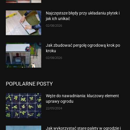
Najczęstsze błędy przy układaniu płytek i
jak ich unikać
02/08/2026
Jak zbudować pergolę ogrodową krok po
kroku
02/08/2026
POPULARNE POSTY
Węże do nawadniania: kluczowy element
uprawy ogrodu
22/05/2024
Jak wykorzystać stare palety w ogrodzie i