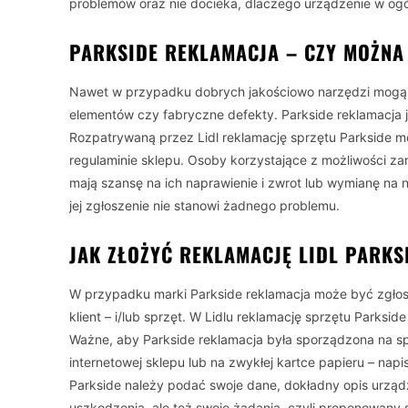
problemów oraz nie docieka, dlaczego urządzenie w ogó
PARKSIDE REKLAMACJA – CZY MOŻNA
Nawet w przypadku dobrych jakościowo narzędzi mogą 
elementów czy fabryczne defekty. Parkside reklamacja jes
Rozpatrywaną przez Lidl reklamację sprzętu Parkside m
regulaminie sklepu. Osoby korzystające z możliwości 
mają szansę na ich naprawienie i zwrot lub wymianę na 
jej zgłoszenie nie stanowi żadnego problemu.
JAK ZŁOŻYĆ REKLAMACJĘ LIDL PARKS
W przypadku marki Parkside reklamacja może być zgłoszo
klient – i/lub sprzęt. W Lidlu reklamację sprzętu Parksi
Ważne, aby Parkside reklamacja była sporządzona na sp
internetowej sklepu lub na zwykłej kartce papieru – napi
Parkside należy podać swoje dane, dokładny opis urząd
uszkodzenia, ale też swoje żądania, czyli proponowany