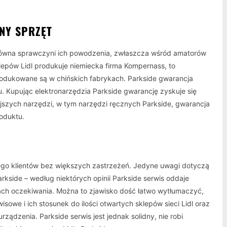
NY SPRZĘT
główna sprawczyni ich powodzenia, zwłaszcza wśród amatorów
lepów Lidl produkuje niemiecka firma Kompernass, to
produkowane są w chińskich fabrykach. Parkside gwarancja
u. Kupując elektronarzędzia Parkside gwarancję zyskuje się
jszych narzędzi, w tym narzędzi ręcznych Parkside, gwarancja
oduktu.
iego klientów bez większych zastrzeżeń. Jedyne uwagi dotyczą
arkside – według niektórych opinii Parkside serwis oddaje
ach oczekiwania. Można to zjawisko dość łatwo wytłumaczyć,
owe i ich stosunek do ilości otwartych sklepów sieci Lidl oraz
rządzenia. Parkside serwis jest jednak solidny, nie robi