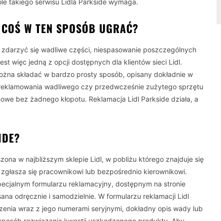
le takiego serwisu Lidla Parkside wymaga.
 COŚ W TEN SPOSÓB UGRAĆ?
zdarzyć się wadliwe części, niespasowanie poszczególnych
t więc jedną z opcji dostępnych dla klientów sieci Lidl.
ożna składać w bardzo prosty sposób, opisany dokładnie w
zareklamowania wadliwego czy przedwcześnie zużytego sprzętu
nowe bez żadnego kłopotu. Reklamacja Lidl Parkside działa, a
IDE?
na w najbliższym sklepie Lidl, w pobliżu którego znajduje się
de zgłasza się pracownikowi lub bezpośrednio kierownikowi.
ecjalnym formularzu reklamacyjny, dostępnym na stronie
sana odręcznie i samodzielnie. W formularzu reklamacji Lidl
zenia wraz z jego numerami seryjnymi, dokładny opis wady lub
 sposób rozwiązania kwestii uszkodzonego produktu. Aby