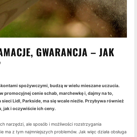
LAMACJE, GWARANCJA – JAK
?
yskontami spożywczymi, budzą w wielu mieszane uczucia.
w promocyjnej cenie schab, marchewkę i, dajmy na to,
eci Lidl, Parkside, ma się wcale nieźle. Przybywa również
jak i oczywiście ich ceny.
ch narzędzi, ale sposób i możliwości rozstrzygania
nie ma z tym najmniejszych problemów. Jak więc działa obsługa