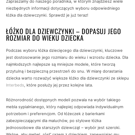
Zapraszamy do naszego poradnika, w którym znajdziesz wiele
niezbędnych informacji dotyczących wyboru odpowiedniego
łóżka dla dziewczynki. Sprawdź je już teraz!
ŁÓŻKO DLA DZIEWCZYNKI – DOPASUJ JEGO
ROZMIAR DO WIEKU DZIECKA
Podczas wyboru łóżka dziecięcego dla dziewczynki, kluczowe
jest dostosowanie jego rozmiaru do wieku i wzrostu dziecka. Dla
najmłodszych najlepsze są mniejsze modele, które tworzą
przytulną i bezpieczną przestrzeń do snu. W miarę dorastania
dziecka warto rozważyć większe łóżko dla dziewczynki ze sklepu
Interbeds
, które posłuży jej przez kolejne lata.
Różnorodność dostępnych modeli pozwala na wybór takiego
mebla sypialnianego, który najlepiej odpowiada indywidualnym
potrzebom i preferencjom. Od łóżeczek z barierkami
zabezpieczającymi dla maluchów, po stylowe łóżka
jednoosobowe dla starszych dziewcząt – wybór jest szeroki.
Ważne, aby mebel „rósł” razem z dzieckiem, zapewniając mu